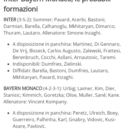
formazioni
INTER
(3-5-2): Sommer; Pavard, Acerbi, Bastoni;
Darmian, Barella, Calhanoglu, Mkhitaryan, Dimarco;
Thuram, Lautaro. Allenatore: Simone Inzaghi.
A disposizione in panchina: Martinez, Di Gennaro,
De Vrij, Bisseck, Carlos Augusto, Zalewski, Frattesi,
Berenbruch, Cocchi, Asllani, Arnautovic, Taremi.
Indisponibili: Dumfries, Zielinski.
Diffidati: Barella, Bastoni, Dumfries, Lautaro,
Mkhitaryan, Pavard, Inzaghi.
BAYERN MONACO
(4-2-3-1): Urbig; Laimer, Kim, Dier,
Stanisic; Kimmich, Goretzka; Olise, Muller, Sané; Kane.
Allenatore: Vincent Kompany.
A disposizione in panchina: Peretz, Ulreich, Boey,
Guerreiro, Palhinha, Karl, Gnabry, Vidovic, Kusi-
Asare, Pavlovic.