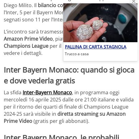
Diego Milito. Il
bilancio complessivo
vede 4 vittorie per
l’Inter, 5 per il Bayern Monaco e un pareggio. I gol
segnati sono 11 per l’Inter e 14 per i tedeschi.
L’incontro sarà trasmesso in
diretta streaming su
Amazon Prime Video
, piattaforma ufficiale della
UEFA
Champions League
per il mercato italiano. Andiamo a
PALLINA DI CARTA STAGNOLA
vedere i dettagli.
Trucco a casa
Inter Bayern Monaco: quando si gioca
e dove vederla gratis
La sfida
Inter-Bayern Monaco
, in programma oggi
mercoledì 16 aprile 2025 dalle ore 21:00 italiane e valida
per il ritorno dei quarti di finale di Champions League
2024-25 sarà visibile in
diretta streaming su Amazon
Prime Video
(gratis per gli abbonati).
Inter Bayern Monaco, le probabili