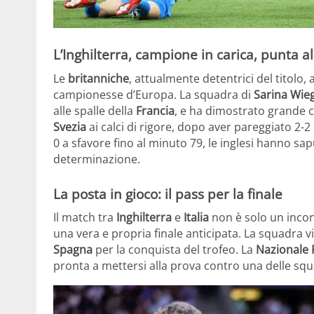
L’Inghilterra, campione in carica, punta al
Le
britanniche
, attualmente detentrici del titolo,
campionesse d’Europa. La squadra di
Sarina Wi
alle spalle della
Francia
, e ha dimostrato grande c
Svezia
ai calci di rigore, dopo aver pareggiato 2-2 
0 a sfavore fino al minuto 79, le inglesi hanno sa
determinazione.
La posta in gioco: il pass per la finale
Il match tra
Inghilterra
e
Italia
non è solo un incon
una vera e propria finale anticipata. La squadra vi
Spagna
per la conquista del trofeo. La
Nazionale 
pronta a mettersi alla prova contro una delle squa