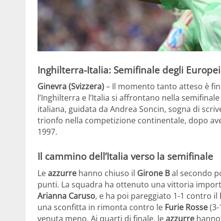
Inghilterra-Italia: Semifinale degli Europ
Ginevra (Svizzera)
– Il momento tanto atteso è fina
l’Inghilterra e l’Italia si affrontano nella semifinal
italiana, guidata da Andrea Soncin, sogna di scri
trionfo nella competizione continentale, dopo aver
1997.
Il cammino dell’Italia verso la semifinale
Le
azzurre
hanno chiuso il
Girone B
al secondo pos
punti. La squadra ha ottenuto una vittoria import
Arianna Caruso
, e ha poi pareggiato 1-1 contro il
una sconfitta in rimonta contro le
Furie Rosse
(3-
venuta meno. Ai quarti di finale, le
azzurre
hanno 