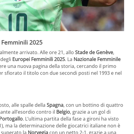
ei Femminili 2025
lmente arrivato. Alle ore 21, allo
Stade de Genève
,
e degli
Europei Femminili 2025
. La
Nazionale Femminile
vere una nuova pagina della storia, cercando il primo
 sfiorato il titolo con due secondi posti nel 1993 e nel
to, alle spalle della
Spagna
, con un bottino di quattro
ante all’esordio contro il
Belgio
, grazie a un gol di
Portogallo
. L’ultima partita della fase a gironi ha visto
1), ma la determinazione delle giocatrici italiane non è
superato la
Norvegia
con un netto 2-1, grazie a una