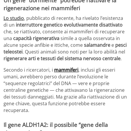
Un gene “dormiente” potrebbe riattivare la
rigenerazione nei mammiferi
Lo studio
, pubblicato di recente, ha rivelato l’esistenza
di un
interruttore genetico evolutivamente disattivato
che, se riattivato, consente ai mammiferi di recuperare
una
capacità rigenerativa
simile a quella osservata in
alcune specie anfibie e ittiche, come
salamandre
e
pesci
teleostei
. Questi animali sono noti per la loro abilità nel
rigenerare arti e tessuti del sistema nervoso centrale
.
Secondo i ricercatori, i
mammiferi
, inclusi gli esseri
umani, avrebbero perso durante l’evoluzione le
“sequenze regolatrici” del DNA — vere e proprie
centraline genetiche — che attivavano la rigenerazione
dei tessuti danneggiati. Ma grazie alla riattivazione di un
gene chiave, questa funzione potrebbe essere
recuperata.
Il gene ALDH1A2: il possibile “gene della