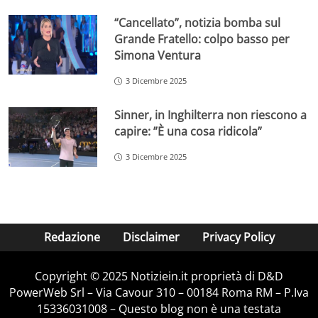
“Cancellato”, notizia bomba sul
Grande Fratello: colpo basso per
Simona Ventura
3 Dicembre 2025
Sinner, in Inghilterra non riescono a
capire: ”È una cosa ridicola”
3 Dicembre 2025
Redazione
Disclaimer
Privacy Policy
Copyright © 2025 Notiziein.it proprietà di D&D
PowerWeb Srl – Via Cavour 310 – 00184 Roma RM – P.Iva
15336031008 – Questo blog non è una testata