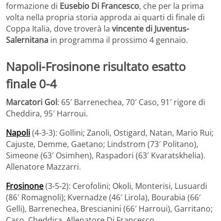
formazione di
Eusebio Di Francesco
, che per la prima
volta nella propria storia approda ai quarti di finale di
Coppa Italia, dove troverà la
vincente di Juventus-
Salernitana
in programma il prossimo 4 gennaio.
Napoli-Frosinone risultato esatto
finale 0-4
Marcatori Gol
: 65′ Barrenechea, 70′ Caso, 91′ rigore di
Cheddira, 95′ Harroui.
Napoli
(4-3-3): Gollini; Zanoli, Ostigard, Natan, Mario Rui;
Cajuste, Demme, Gaetano; Lindstrom (73′ Politano),
Simeone (63′ Osimhen), Raspadori (63′ Kvaratskhelia).
Allenatore Mazzarri.
Frosinone
(3-5-2): Cerofolini; Okoli, Monterisi, Lusuardi
(86′ Romagnoli); Kvernadze (46′ Lirola), Bourabia (66′
Gelli), Barrenechea, Brescianini (66′ Harroui), Garritano;
Caso, Cheddira. Allenatore Di Francesco.