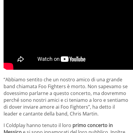
“Abbiamo sentito che un nostro amico di una grande
band chiamata Foo Fighters è morto. Non sapevamo se
dovessimo parlarne a questo concerto, ma dovremmo
perché sono nostri amici e ci teniamo a loro e sentiamo
di dover inviare amore ai Foo Fighters”, ha detto il
leader e cantante della band, Chris Martin.
I Coldplay hanno tenuto il loro
primo concerto in
Messico
e si sono innamorati del loro pubblico. Inoltre,