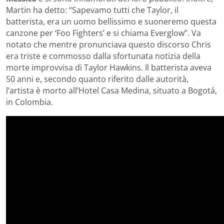
Martin ha detto: “Sapevamo tutti che Taylor, il
batterista, era un uomo bellissimo e suoneremo questa
canzone per ‘Foo Fighters’ e si chiama Everglow”. Va
notato che mentre pronunciava questo discorso Chris
era triste e commosso dalla sfortunata notizia della
morte improvvisa di Taylor Hawkins. Il batterista aveva
50 anni e, secondo quanto riferito dalle autorità,
l’artista è morto all’Hotel Casa Medina, situato a Bogotá,
in Colombia.