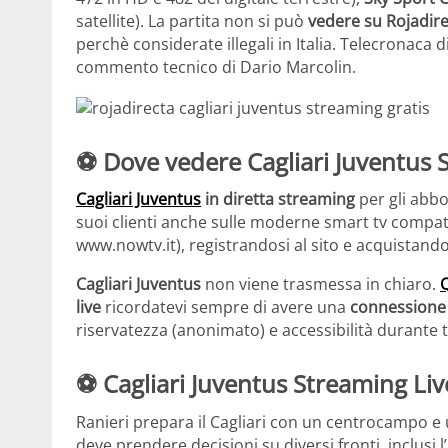
satellite). La partita non si può
vedere su Rojadir
perchè considerate illegali in Italia. Telecronaca 
commento tecnico di Dario Marcolin.
⚽ Dove vedere
Cagliari Juventus
Cagliari Juventus
in diretta streaming
per gli abb
suoi clienti anche sulle moderne smart tv compat
www.nowtv.it), registrandosi al sito e acquistando
Cagliari Juventus
non viene trasmessa in chiaro.
Q
live
ricordatevi sempre di avere una
connessione 
riservatezza (anonimato) e accessibilità durante t
⚽ Cagliari Juventus Streaming Liv
Ranieri prepara il Cagliari con un centrocampo e un
deve prendere decisioni su diversi fronti, inclusi l’