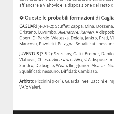
affiancare a Vlahovic e la disposizione del resto de
⚽ Queste le probabili formazioni di Cagli
CAGLIARI
(4-3-1-2): Scuffet; Zappa, Mina, Dosse
Oristano, Luvumbo.
Allenatore: Ranieri
. A disposi
Obert, Di Pardo, Wieteska, Deiola, Jankto, Prati, 
Mancosu, Pavoletti, Petagna. Squalificati: nessuno
JUVENTUS
(3-5-2): Szczesny; Gatti, Bremer, Danilo
Vlahovic, Chiesa.
Allenatore: Allegri
. A disposizion
Sandro, De Sciglio, Weah, Iling-Junior, Alcaraz, Nicol
Squalificati: nessuno. Diffidati: Cambiaso.
Arbitro
: Piccinini (Forlì). Guardalinee: Baccini e 
VAR: Valeri.