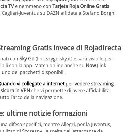
ecta TV
e nemmeno con
Tarjeta Roja Online Gratis
di Cagliari-Juventus su DAZN affidata a Stefano Borghi,
Streaming Gratis invece di Rojadirecta
onati con
Sky Go
(link skygo.sky.it) e sarà visibile per i
ibili con la app. Match online anche su
Now
(link
 uno dei pacchetti disponibili.
uando vi collegate a internet
per
vedere streaming
sicura in VPN
che vi permette di avere affidabilità,
utto l’arco della navigazione.
e: ultime notizie formazioni
a difesa specifici, mentre Allegri, per la Juventus,
utilizzo di Szczesny, la scelta dell’attaccante da