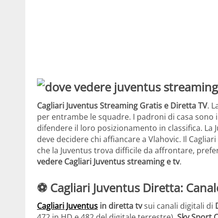
Cagliari Juventus Streaming Gratis e Diretta TV
. L
per entrambe le squadre. I padroni di casa sono i
difendere il loro posizionamento in classifica. La
deve decidere chi affiancare a Vlahovic. Il Cagliar
che la Juventus trova difficile da affrontare, pre
vedere Cagliari Juventus streaming e tv
.
⚽ Cagliari Juventus
Diretta: Canal
Cagliari Juventus
in diretta tv
sui canali digitali di
472 in HD e 482 del digitale terrestre),
Sky Sport C