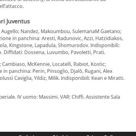
ll’attacco.
ari Juventus
na, Augello; Nandez, Makoumbou, SulemanaM Gaetano;
zione in panchina: Aresti, Radunovic, Azzi, Hatzidiakos,
Viola, Kingstone, Lapadula, Shomurodov. Indisponibili:
. Diffidati: Dossena, Luvumbo, Pavoletti, Prati.
; Cambiaso, McKennie, Locatelli, Rabiot, Kostic;
e in panchina: Perin, Pinsoglio, Djalò, Rugani, Alex
ussi Caviglia, Yildiz, Milik. Indisponibili: Kean e Miratti.
Imperiale. IV uomo: Massimi. VAR: Chiffi. Assistente Sala