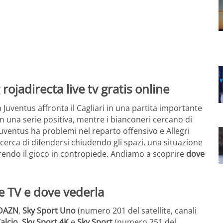
a Juventus affronta il Cagliari in una partita importante
n una serie positiva, mentre i bianconeri cercano di
 Juventus ha problemi nel reparto offensivo e Allegri
i cerca di difendersi chiudendo gli spazi, una situazione
ferendo il gioco in contropiede. Andiamo a scoprire
dove
e TV e dove vederla
DAZN
,
Sky Sport Uno
(numero 201 del satellite, canali
alcio
,
Sky Sport 4K
e
Sky Sport
(numero 251 del