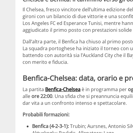
Il Chelsea, fresco vincitore dell’ultima edizione de
gironi con un bilancio di due vittorie e una sconf
Los Angeles FC ed Esperance Tunisi, mentre hanno
aggiudicato il primo posto con prestazioni solide 
Dall’altra parte, il Benfica ha chiuso al primo po
La squadra portoghese ha iniziato il torneo con un
battendo con autorità sia l’Auckland City che il 
con merito e fiducia.
Benfica-Chelsea: data, orario e pr
La partita
Benfica-Chelsea
è in programma per
og
alle
ore 22:00
. Una sfida che si preannuncia equi
dar vita a un confronto intenso e spettacolare.
Probabili formazioni:
Benfica (4-2-3-1):
Trubin; Aursnes, Antonio Sil
Akturkoglu; Pavlidis. Allenatore: Lage