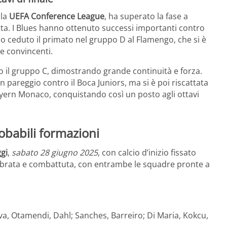
lla
UEFA Conference League
, ha superato la fase a
itta. I Blues hanno ottenuto successi importanti contro
 ceduto il primato nel gruppo D al Flamengo, che si è
e convincenti.
sto il gruppo C, dimostrando grande continuità e forza.
 pareggio contro il Boca Juniors, ma si è poi riscattata
Bayern Monaco, conquistando così un posto agli ottavi
obabili formazioni
gi
,
sabato 28 giugno 2025
, con calcio d’inizio fissato
librata e combattuta, con entrambe le squadre pronte a
va, Otamendi, Dahl; Sanches, Barreiro; Di Maria, Kokcu,