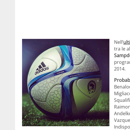
Nell’
ult
tra le 
Sampdo
progra
2014.
Probabi
Benalo
Migliac
Squalif
Raimon
Andelko
Vazquez
Indispo