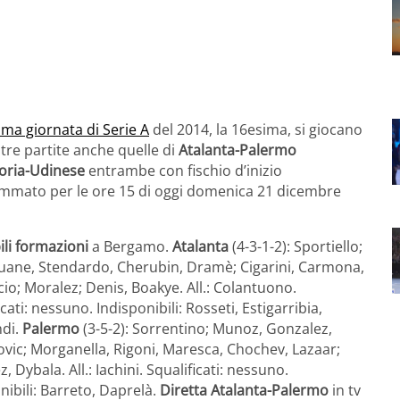
ima giornata di Serie A
del 2014, la 16esima, si giocano
altre partite anche quelle di
Atalanta-Palermo
ria-Udinese
entrambe con fischio d’inizio
mmato per le ore 15 di oggi domenica 21 dicembre
li formazioni
a Bergamo.
Atalanta
(4-3-1-2): Sportiello;
uane, Stendardo, Cherubin, Dramè; Cigarini, Carmona,
cio; Moralez; Denis, Boakye. All.: Colantuono.
icati: nessuno. Indisponibili: Rosseti, Estigarribia,
di.
Palermo
(3-5-2): Sorrentino; Munoz, Gonzalez,
vic; Morganella, Rigoni, Maresca, Chochev, Lazaar;
, Dybala. All.: Iachini. Squalificati: nessuno.
nibili: Barreto, Daprelà.
Diretta Atalanta-Palermo
in tv