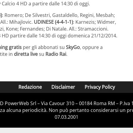
 Calcio 4 HD a partire dalle 14:30 di oggi.
)
: Romero; De Silvestri, Gastaldello, Regini, Mesbah;
ll.: Mihajlovic.
UDINESE (4-4-1-1)
: Karnezis; Widmer,
i, Kone; Fernandes; Di Natale. All.: Stramaccioni.
 3 HD partire dalle 14:30 di oggi domenica 21/12/2014.
ing gratis
per gli abbonati su
SkyGo
, oppure a
tite in
diretta live
su
Radio Rai
.
Redazione
Disclaimer
Privacy Policy
D&D PowerWeb Srl – Via Cavour 310 – 00184 Roma RM – P.Iva
za alcuna periodicità. Non può pertanto considerarsi un prod
07.03.2001