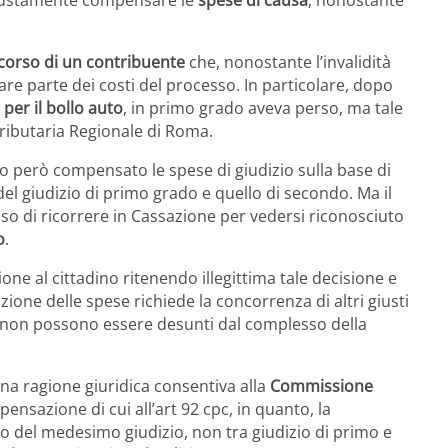
icorso di un contribuente
che, nonostante l’invalidità
are parte dei costi del processo. In particolare, dopo
per il bollo auto
, in primo grado aveva perso, ma tale
Tributaria Regionale di Roma.
o però compensato le spese di giudizio sulla base di
 del giudizio di primo grado e quello di secondo. Ma il
so di ricorrere in Cassazione per vedersi riconosciuto
o
.
one al cittadino ritenendo illegittima tale decisione e
ione delle spese richiede la concorrenza di altri giusti
e non possono essere desunti dal complesso della
suna ragione giuridica consentiva alla
Commissione
ensazione di cui all’art 92 cpc, in quanto, la
no del medesimo giudizio, non tra giudizio di primo e