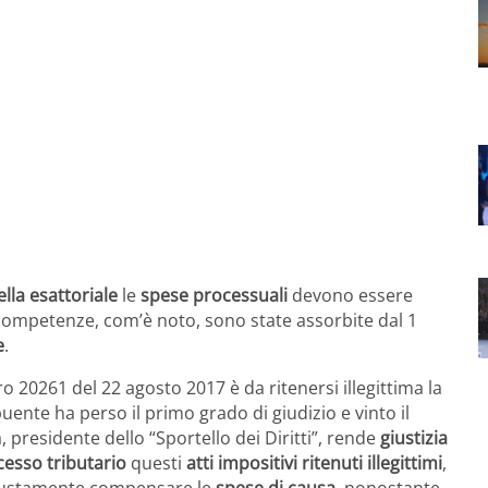
lla esattoriale
le
spese processuali
devono essere
i competenze, com’è noto, sono state assorbite dal 1
e
.
 20261 del 22 agosto 2017 è da ritenersi illegittima la
uente ha perso il primo grado di giudizio e vinto il
presidente dello “Sportello dei Diritti”, rende
giustizia
cesso tributario
questi
atti impositivi ritenuti illegittimi
,
ngiustamente compensare le
spese di causa
, nonostante