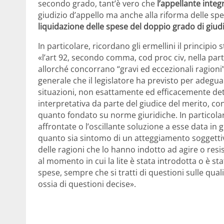
secondo grado, tant’è vero che
l’appellante integ
giudizio d’appello ma anche alla riforma delle spes
liquidazione delle spese del doppio grado di giud
In particolare, ricordano gli ermellini il principio
«l’art 92, secondo comma, cod proc civ, nella par
allorché concorrano “gravi ed eccezionali ragioni”
generale che il legislatore ha previsto per adegua
situazioni, non esattamente ed efficacemente deter
interpretativa da parte del giudice del merito, con
quanto fondato su norme giuridiche. In particolare
affrontate o l’oscillante soluzione a esse data in
quanto sia sintomo di un atteggiamento soggettiv
delle ragioni che lo hanno indotto ad agire o resis
al momento in cui la lite è stata introdotta o è sta
spese, sempre che si tratti di questioni sulle qua
ossia di questioni decise».