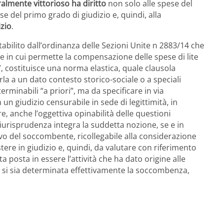
ralmente vittorioso ha diritto
non solo alle spese del
e del primo grado di giudizio e, quindi, alla
izio
.
 stabilito dall’ordinanza delle Sezioni Unite n 2883/14 che
te in cui permette la compensazione delle spese di lite
, costituisce una norma elastica, quale clausola
rla a un dato contesto storico-sociale o a speciali
minabili “a priori”, ma da specificare in via
 un giudizio censurabile in sede di legittimità, in
, anche l’oggettiva opinabilità delle questioni
 giurisprudenza integra la suddetta nozione, se e in
o del soccombente, ricollegabile alla considerazione
tere in giudizio e, quindi, da valutare con riferimento
ta posta in essere l’attività che ha dato origine alle
li si sia determinata effettivamente la soccombenza,