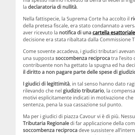
la
declaratoria di nullità
.
Nella fattispecie, la Suprema Corte ha accolto il
r
della pretesa fiscale, era stato condannato a vers
aver ricevuto la
notifica di una
cartella esattoriale
decisione era stata ribaltata dalla Commissione 
Come sovente accadeva, i giudici tributari avevan
una supposta
soccombenza reciproca
tra l’esito
contribuente non ha gettato la spugna ed ha deci
il diritto a non pagare parte delle spese di giudizi
I giudici di legittimità
, in tal senso hanno dato ragi
rilevando che nel
giudizio tributario
, la compensaz
motivi esplicitamente indicati in motivazione ch
sentenza, pena la sua cassazione sul punto.
Ma per i giudici di piazza Cavour vi è di più. Nes
Tributaria Regionale
di far applicazione della comp
soccombenza reciproca
deve sussistere all’inter