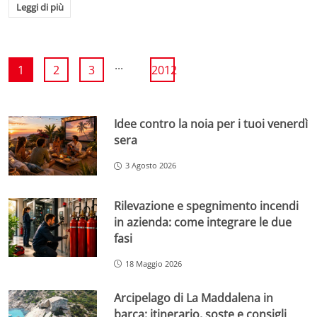
Leggi di più
...
1
2
3
2012
Idee contro la noia per i tuoi venerdì
sera
3 Agosto 2026
Rilevazione e spegnimento incendi
in azienda: come integrare le due
fasi
18 Maggio 2026
Arcipelago di La Maddalena in
barca: itinerario, soste e consigli