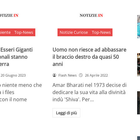
biente
Top-News
Notizie Curiose
Top-News
 Esseri Giganti
Uomo non riesce ad abbassare
onali stanno
il braccio destro da quasi 50
Terra
anni
20 Giugno 2023
Flash News
26 Aprile 2022
o niente meno che
Amar Bharati nel 1973 decise di
 i files
dedicare la sua vita alla divinità
 con il nome
indù 'Shiva'. Per…
Leggi di più