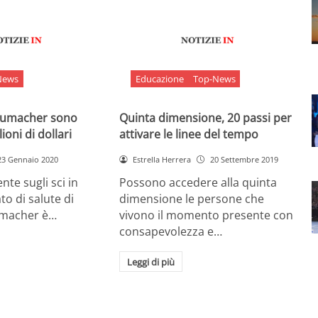
News
Educazione
Top-News
chumacher sono
Quinta dimensione, 20 passi per
ioni di dollari
attivare le linee del tempo
23 Gennaio 2020
Estrella Herrera
20 Settembre 2019
nte sugli sci in
Possono accedere alla quinta
ato di salute di
dimensione le persone che
umacher è…
vivono il momento presente con
consapevolezza e…
Leggi di più