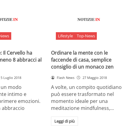
-News
Lifestyle
Top-News
 Il Cervello ha
Ordinare la mente con le
meno 8 abbracci al
faccende di casa, semplice
consiglio di un monaco zen
5 Luglio 2018
Flash News
27 Maggio 2018
è un modo
A volte, un compito quotidiano
nte intimo e
può essere trasformato nel
sprimere emozioni.
momento ideale per una
n abbraccio
meditazione mindfulness,…
Leggi di più