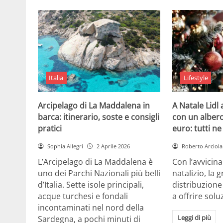
Italia
Lifestyle
Arcipelago di La Maddalena in
A Natale Lidl
barca: itinerario, soste e consigli
con un albero
pratici
euro: tutti n
Sophia Allegri
2 Aprile 2026
Roberto Arciola
L’Arcipelago di La Maddalena è
Con l’avvicin
uno dei Parchi Nazionali più belli
natalizio, la 
d’Italia. Sette isole principali,
distribuzione
acque turchesi e fondali
a offrire solu
incontaminati nel nord della
Leggi di più
Sardegna, a pochi minuti di