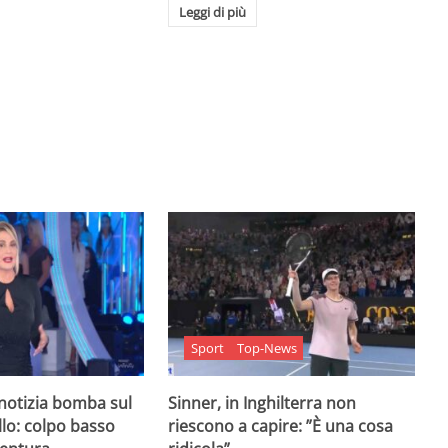
Leggi di più
Sport
Top-News
 notizia bomba sul
Sinner, in Inghilterra non
lo: colpo basso
riescono a capire: ”È una cosa