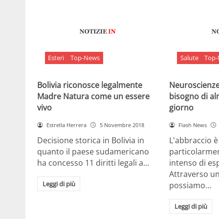
Esteri
Top-News
Salute
Top
Bolivia riconosce legalmente
Neuroscienze:
Madre Natura come un essere
bisogno di al
vivo
giorno
Estrella Herrera
5 Novembre 2018
Flash News
Decisione storica in Bolivia in
L'abbraccio 
quanto il paese sudamericano
particolarme
ha concesso 11 diritti legali a…
intenso di e
Attraverso u
Leggi di più
possiamo…
Leggi di più