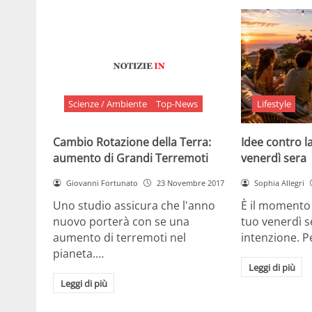
Scienze / Ambiente
Top-News
Lifestyle
Cambio Rotazione della Terra:
Idee contro la
aumento di Grandi Terremoti
venerdì sera
Giovanni Fortunato
23 Novembre 2017
Sophia Allegri
Uno studio assicura che l'anno
È il momento 
nuovo porterà con se una
tuo venerdì s
aumento di terremoti nel
intenzione. 
pianeta.…
Leggi di più
Leggi di più