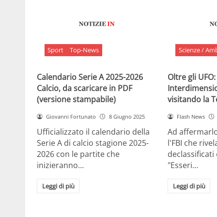
Sport
Top-News
Scienze / Am
Calendario Serie A 2025-2026
Oltre gli UFO:
Calcio, da scaricare in PDF
Interdimensi
(versione stampabile)
visitando la 
Giovanni Fortunato
8 Giugno 2025
Flash News
Ufficializzato il calendario della
Ad affermarl
Serie A di calcio stagione 2025-
l'FBI che rivela
2026 con le partite che
declassificati
inizieranno…
"Esseri…
Leggi di più
Leggi di più