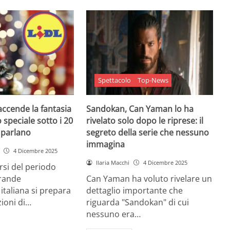
Spettacolo
Top-News
 accende la fantasia
Sandokan, Can Yaman lo ha
 speciale sotto i 20
rivelato solo dopo le riprese: il
e parlano
segreto della serie che nessuno
immagina
4 Dicembre 2025
Ilaria Macchi
4 Dicembre 2025
arsi del periodo
grande
Can Yaman ha voluto rivelare un
 italiana si prepara
dettaglio importante che
zioni di…
riguarda "Sandokan" di cui
nessuno era…