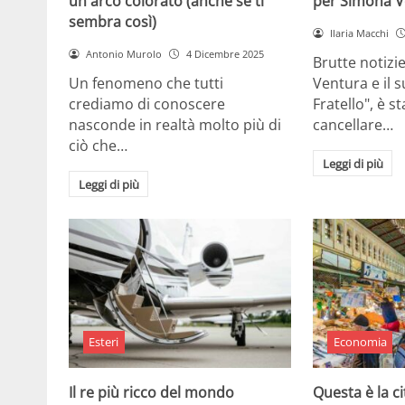
un arco colorato (anche se ti
per Simona V
sembra così)
Ilaria Macchi
Antonio Murolo
4 Dicembre 2025
Brutte notizi
Un fenomeno che tutti
Ventura e il 
crediamo di conoscere
Fratello", è s
nasconde in realtà molto più di
cancellare…
ciò che…
Leggi di più
Leggi di più
Esteri
Economia
Il re più ricco del mondo
Questa è la ci