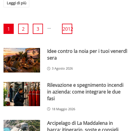
Leggi di più
...
1
2
3
2012
Idee contro la noia per i tuoi venerdì
sera
3 Agosto 2026
Rilevazione e spegnimento incendi
in azienda: come integrare le due
fasi
18 Maggio 2026
Arcipelago di La Maddalena in
barca: itinerario, soste e consigli