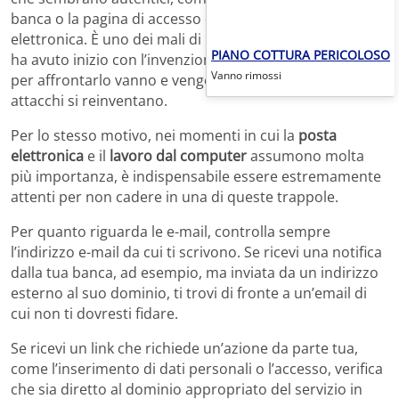
banca o la pagina di accesso del tuo servizio di posta
elettronica. È uno dei mali di Internet che praticamente
PIANO COTTURA PERICOLOSO
ha avuto inizio con l’invenzione del WWW. Le soluzioni
Vanno rimossi
per affrontarlo vanno e vengono, quasi quanto questi
attacchi si reinventano.
Per lo stesso motivo, nei momenti in cui la
posta
elettronica
e il
lavoro dal computer
assumono molta
più importanza, è indispensabile essere estremamente
attenti per non cadere in una di queste trappole.
Per quanto riguarda le e-mail, controlla sempre
l’indirizzo e-mail da cui ti scrivono. Se ricevi una notifica
dalla tua banca, ad esempio, ma inviata da un indirizzo
esterno al suo dominio, ti trovi di fronte a un’email di
cui non ti dovresti fidare.
Se ricevi un link che richiede un’azione da parte tua,
come l’inserimento di dati personali o l’accesso, verifica
che sia diretto al dominio appropriato del servizio in