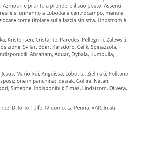
a Azmoun è pronto a prendere il suo posto. Assenti
ipresi e si uniranno a Lobotka a centrocampo, mentre
iocare come titolare sulla fascia sinistra. Lindstrom è
cka; Kristensen, Cristante, Paredes, Pellegrini, Zalewski;
posizione: Svilar, Boer, Karsdorp, Celik, Spinazzola,
ndisponibili: Abraham, Aouar, Dybala, Kumbulla,
Jesus, Mario Rui; Anguissa, Lobotka, Zielinski; Politano,
disposizione in panchina: Idasiak, Gollini, Natan,
ori, Simeone. Indisponibili: Elmas, Lindstrom, Olivera.
ee: Di Iorio-Tolfo. IV uomo: La Penna. VAR: Irrati.