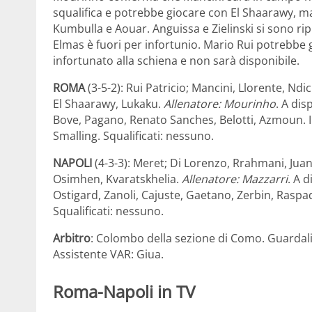
squalifica e potrebbe giocare con El Shaarawy, m
Kumbulla e Aouar. Anguissa e Zielinski si sono r
Elmas è fuori per infortunio. Mario Rui potrebbe g
infortunato alla schiena e non sarà disponibile.
ROMA
(3-5-2): Rui Patricio; Mancini, Llorente, Ndi
El Shaarawy, Lukaku.
Allenatore: Mourinho
. A dis
Bove, Pagano, Renato Sanches, Belotti, Azmoun. I
Smalling. Squalificati: nessuno.
NAPOLI
(4-3-3): Meret; Di Lorenzo, Rrahmani, Juan 
Osimhen, Kvaratskhelia.
Allenatore: Mazzarri
. A 
Ostigard, Zanoli, Cajuste, Gaetano, Zerbin, Raspad
Squalificati: nessuno.
Arbitro
: Colombo della sezione di Como. Guardalin
Assistente VAR: Giua.
Roma-Napoli in TV