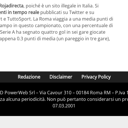
Rojadirecta
, poiché è un sito illegale in Italia. Si
nti in tempo reale
pubblicati su Twitter e su
t e TuttoSport. La Roma viaggia a una media punti di
 campo in questo campionato, con una percentuale di
n Serie A ha segnato quattro gol in sei gare giocate
 appena 0.3 punti di media (un pareggio in tre gare),
Redazione
Disclaimer
Privacy Policy
D&D PowerWeb Srl – Via Cavour 310 – 00184 Roma RM – P.Iva
za alcuna periodicità. Non può pertanto considerarsi un prod
07.03.2001