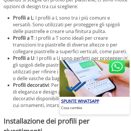
opzioni di design tra cui scegliere:
Profili a L
: I profili a L sono tra i più comuni e
versatili. Sono utilizzati per proteggere gli spigoli
delle piastrelle e creare una finitura pulita.
Profili a T
: I profili a T sono ideali per creare
transizioni tra piastrelle di diverse altezze o per
collegare piastrelle a superfici verticali, come pareti.
Profili a U
: I profili a U sono perfetti per proteggere
gli spigoli delle piastrelle su tre lati. Sono spesso
utilizzati per rifinire i bordi delle nicchie delle docce
o delle vasche da bagno.
Profili decorativi
: Per coloro che cercano un tocco
di eleganza e design personalizzato, ci sono profili
decorativi disponibili in una varietà di modelli, tra
SPUNTE WHATSAPP
cui ornamenti, intarsi e dettagli artistici.
Cosa cambia
Installazione dei profili per