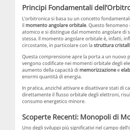
Principi Fondamentali dell’Orbitr
L’orbitronica si basa su un concetto fondamentale
il
momento angolare orbitale
. Questo fenomeno d
atomico e si distingue dal momento angolare di sp
stessa. Il momento angolare orbitale è, infatti, in
circostante, in particolare con la
struttura cristal
Questa comprensione apre la porta a un nuovo para
vengono codificate nei momenti orbitale degli el
aumento della capacità di
memorizzazione
e
ela
enormi quantità di energia.
In pratica, anziché attivare e disattivare stati di 
direttamente il flusso orbitale degli elettroni, ri
consumo energetico minore.
Scoperte Recenti: Monopoli di M
Uno degli sviluppi più significativi nel campo del