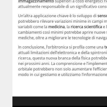
immagazzinamento
superiori a costi energetici r
attualmente responsabile di un significativo cons
Un’altra applicazione chiave è lo sviluppo di
senso
potrebbero rilevare variazioni minime in campi ma
variabili come la
medicina
, la
ricerca scientifica
e 
cambiamenti così minimi potrebbe aprire nuove st
mediche, oltre a migliorare le tecnologie di navi
In conclusione, l’orbitronica si profila come una
t
attuali limitazioni dell’elettronica e della spintr
ricerca, questa nuova branca della fisica potreb
nei prossimi anni. La comprensione e l’implemen
orbitale potrebbero non solo aumentare l’efficienz
modo in cui gestiamo e utilizziamo l’informazione