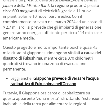
Grazie a un prestito della
State Development Bank of
Japan
e della
Mizuho Bank
, la regione produrrà presto
circa
600 megawatt di elettricità
, grazie a 11 nuovi
impianti solari e 10 nuovi parchi eolici. Con il
completamento previsto nel marzo 2024 ad un costo di
$ 2,7 miliardi, si prevede che gli impianti di generazione
genereranno energia sufficiente per circa 114 mila case
americane medie.
Questo progetto è molto importante poiché quasi 43
mila cittadini giapponesi rimangono
sfollati a causa del
disastro di Fukushima
, mentre circa 370 chilometri
quadrati si trovano in una zona di evacuazione
permanente.
Leggi anche:
Giappone prevede di versare l’acqua
radioattiva di Fukushima nell’Oceano
.
Tuttavia, il Giappone ora cerca di capitalizzare su
questa apparente “zona morta”, sfruttando l’estensione
inabitabile della terra per alimentare le regioni