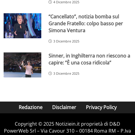
4 Dicembre 2025
“Cancellato”, notizia bomba sul
Grande Fratello: colpo basso per
Simona Ventura
3 Dicembre 2025
Sinner, in Inghilterra non riescono a
capire: ”È una cosa ridicola”
3 Dicembre 2025
Redazione
Disclaimer
Privacy Policy
Copyright © 2025 Notiziein.it proprietà di D&D
PowerWeb Srl – Via Cavour 310 – 00184 Roma RM – P.Iva