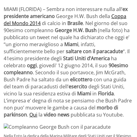
MIAMI (FLORIDA) – Sembra non interessare nulla all’
ex
presidente americano
George H.W. Bush della
Coppa
del Mondo 2014
di calcio in
Brasile
. Nel giorno del suo
90esimo compleanno
George H.W. Bush
(nella foto) ha
pubblicato un tweet nel quale ha dichiarato che oggi e’
“un giorno meraviglioso a
Miami
, infatti,
sufficientemente bello per
saltare con il paracadute
“. Il
41esimo presidente degli
Stati Uniti d’America
ha
celebrato
oggi
, giovedi’ 12 giugno 2014, il suo
90esimo
compleanno
. Secondo il suo portavoce, Jim McGrath,
Bush Padre ha saltato da un
elicottero
con una guida
del team di paracadusti dell’
esercito
degli Stati Uniti,
vicino la sua residenza estiva di
Miami
in
Florida
.
L’impresa e’ degna di nota se pensiamo che Bush Padre
non puo’ muovere le gambe a causa del
morbo di
parkinson
.
Qui
la
video news
pubblicata su Youtube.
Nella Foto la dedica della Marina Militare degli Stati Uniti per il 90esimo