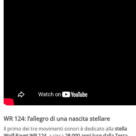
WR 124: l’
allegro
di una nascita stellare
Il primo dei tre movimenti sonori è dedicato alla
stella
Wolf-Rayet WR 124
, a circa
28.000 anni luce dalla Terra
.