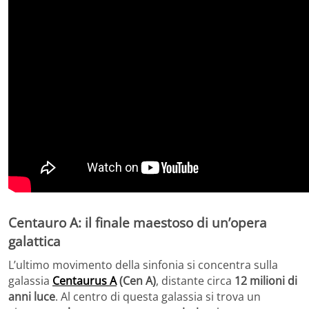
Centauro A: il
finale
maestoso di un’opera
galattica
L’ultimo movimento della sinfonia si concentra sulla
galassia
Centaurus A
(Cen A)
, distante circa
12 milioni di
anni luce
. Al centro di questa galassia si trova un