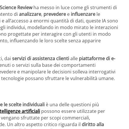
Science Review
ha messo in luce come gli strumenti di
ntento di
analizzare
,
prevedere
e
influenzare
le
mi e all’accesso a enormi quantità di dati, queste IA sono
egli individui, modellando in modo mirato le interazioni
gono progettate per interagire con gli utenti in modo
nto, influenzando le loro scelte senza apparire
i, dai
servizi di assistenza clienti
alle
piattaforme di e-
tenuti o servizi sulla base dei comportamenti
revedere e manipolare le decisioni solleva interrogativi
e tecnologie possano sfruttare le vulnerabilità umane.
 le scelte individuali
è una delle questioni più
telligenze artificiali
possono essere utilizzate per
he vengano sfruttate per scopi commerciali,
e. Un altro aspetto critico riguarda il
diritto alla