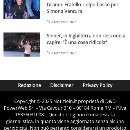
Grande Fratello: colpo basso per
Simona Ventura
3 Dicembre 2025
Sinner, in Inghilterra non riescono a
capire: ”È una cosa ridicola”
3 Dicembre 2025
Redazione
Disclaimer
Privacy Policy
Copyright © 2025 Notiziein.it proprietà di D&D
PowerWeb Srl – Via Cavour 310 – 00184 Roma RM – P.Iva
15336031008 – Questo blog non è una testata
giornalistica, in quanto viene aggiornato senza alcuna
periodicità. Non può pertanto considerarsi un prodotto