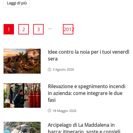
Leggi di più
...
1
2
3
2012
Idee contro la noia per i tuoi venerdì
sera
3 Agosto 2026
Rilevazione e spegnimento incendi
in azienda: come integrare le due
fasi
18 Maggio 2026
Arcipelago di La Maddalena in
barca: itinerario, soste e consigli