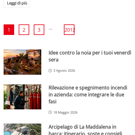
Leggi di più
...
1
2
3
2012
Idee contro la noia per i tuoi venerdì
sera
3 Agosto 2026
Rilevazione e spegnimento incendi
in azienda: come integrare le due
fasi
18 Maggio 2026
Arcipelago di La Maddalena in
barca: itinerario, soste e consigli