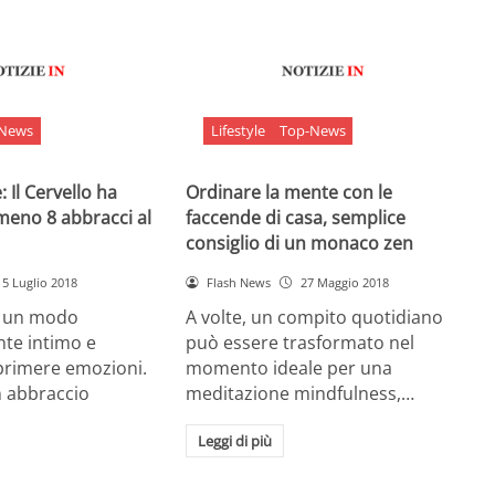
-News
Lifestyle
Top-News
 Il Cervello ha
Ordinare la mente con le
meno 8 abbracci al
faccende di casa, semplice
consiglio di un monaco zen
5 Luglio 2018
Flash News
27 Maggio 2018
è un modo
A volte, un compito quotidiano
nte intimo e
può essere trasformato nel
sprimere emozioni.
momento ideale per una
n abbraccio
meditazione mindfulness,…
Leggi di più