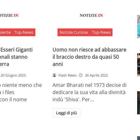
biente
Top-News
Notizie Curiose
Top-News
 Esseri Giganti
Uomo non riesce ad abbassare
onali stanno
il braccio destro da quasi 50
Terra
anni
20 Giugno 2023
Flash News
26 Aprile 2022
o niente meno che
Amar Bharati nel 1973 decise di
 i files
dedicare la sua vita alla divinità
 con il nome
indù 'Shiva'. Per…
Leggi di più