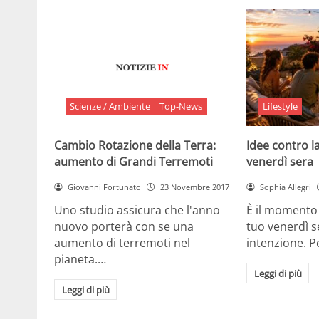
Scienze / Ambiente
Top-News
Lifestyle
Cambio Rotazione della Terra:
Idee contro la
aumento di Grandi Terremoti
venerdì sera
Giovanni Fortunato
23 Novembre 2017
Sophia Allegri
Uno studio assicura che l'anno
È il momento 
nuovo porterà con se una
tuo venerdì s
aumento di terremoti nel
intenzione. 
pianeta.…
Leggi di più
Leggi di più