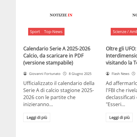
Sport
Top-News
Scienze / Am
Calendario Serie A 2025-2026
Oltre gli UFO:
Calcio, da scaricare in PDF
Interdimensi
(versione stampabile)
visitando la 
Giovanni Fortunato
8 Giugno 2025
Flash News
Ufficializzato il calendario della
Ad affermarl
Serie A di calcio stagione 2025-
l'FBI che rivela
2026 con le partite che
declassificati
inizieranno…
"Esseri…
Leggi di più
Leggi di più