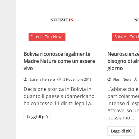
Esteri
Top-News
Salute
Top
Bolivia riconosce legalmente
Neuroscienze:
Madre Natura come un essere
bisogno di al
vivo
giorno
Estrella Herrera
5 Novembre 2018
Flash News
Decisione storica in Bolivia in
L'abbraccio 
quanto il paese sudamericano
particolarme
ha concesso 11 diritti legali a…
intenso di e
Attraverso u
Leggi di più
possiamo…
Leggi di più