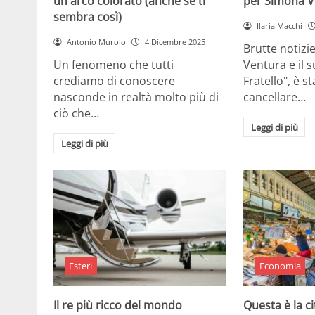
un arco colorato (anche se ti
per Simona V
sembra così)
Ilaria Macchi
Antonio Murolo
4 Dicembre 2025
Brutte notizi
Un fenomeno che tutti
Ventura e il 
crediamo di conoscere
Fratello", è s
nasconde in realtà molto più di
cancellare…
ciò che…
Leggi di più
Leggi di più
Esteri
Economia
Il re più ricco del mondo
Questa è la ci