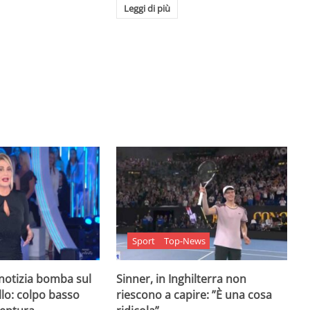
Leggi di più
Sport
Top-News
 notizia bomba sul
Sinner, in Inghilterra non
lo: colpo basso
riescono a capire: ”È una cosa