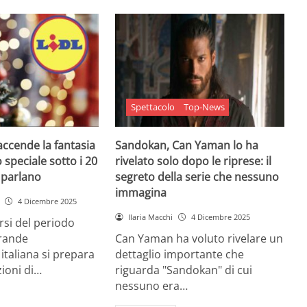
Spettacolo
Top-News
 accende la fantasia
Sandokan, Can Yaman lo ha
 speciale sotto i 20
rivelato solo dopo le riprese: il
e parlano
segreto della serie che nessuno
immagina
4 Dicembre 2025
Ilaria Macchi
4 Dicembre 2025
arsi del periodo
grande
Can Yaman ha voluto rivelare un
 italiana si prepara
dettaglio importante che
zioni di…
riguarda "Sandokan" di cui
nessuno era…