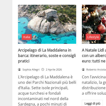
Italia
Lifestyle
Arcipelago di La Maddalena in
A Natale Lidl
barca: itinerario, soste e consigli
con un albero
pratici
euro: tutti n
Sophia Allegri
2 Aprile 2026
Roberto Arciola
L’Arcipelago di La Maddalena è
Con l’avvicin
uno dei Parchi Nazionali più belli
natalizio, la 
d’Italia. Sette isole principali,
distribuzione
acque turchesi e fondali
a offrire solu
incontaminati nel nord della
Leggi di più
Sardegna, a pochi minuti di