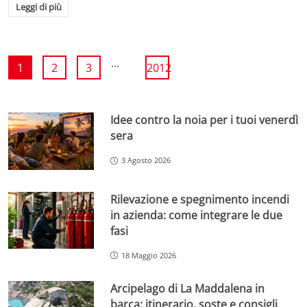
Leggi di più
...
1
2
3
2012
Idee contro la noia per i tuoi venerdì
sera
3 Agosto 2026
Rilevazione e spegnimento incendi
in azienda: come integrare le due
fasi
18 Maggio 2026
Arcipelago di La Maddalena in
barca: itinerario, soste e consigli