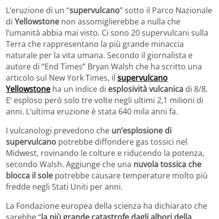
L’eruzione di un “
supervulcano
” sotto il Parco Nazionale
di
Yellowstone
non assomiglierebbe a nulla che
l’umanità abbia mai visto. Ci sono 20 supervulcani sulla
Terra che rappresentano la più grande minaccia
naturale per la vita umana. Secondo il giornalista e
autore di “End Times” Bryan Walsh che ha scritto una
articolo sul New York Times, il
supervulcano
Yellowstone
ha un indice di
esplosività vulcanica
di 8/8.
E’ esploso però solo tre volte negli ultimi 2,1 milioni di
anni. L’ultima eruzione è stata 640 mila anni fa.
I vulcanologi prevedono che
un’esplosione di
supervulcano
potrebbe diffondere gas tossici nel
Midwest, rovinando le colture e riducendo la potenza,
secondo Walsh. Aggiunge che una
nuvola tossica che
blocca il sole
potrebbe causare temperature molto più
fredde negli Stati Uniti per anni.
La Fondazione europea della scienza ha dichiarato che
sarebbe “
la più grande catastrofe dagli albori della