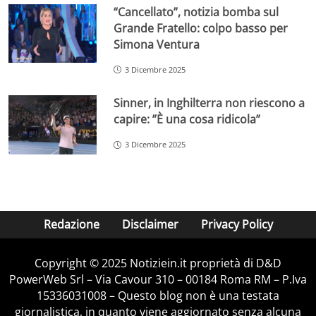
“Cancellato”, notizia bomba sul
Grande Fratello: colpo basso per
Simona Ventura
3 Dicembre 2025
Sinner, in Inghilterra non riescono a
capire: ”È una cosa ridicola”
3 Dicembre 2025
Redazione
Disclaimer
Privacy Policy
Copyright © 2025 Notiziein.it proprietà di D&D
PowerWeb Srl – Via Cavour 310 – 00184 Roma RM – P.Iva
15336031008 – Questo blog non è una testata
giornalistica, in quanto viene aggiornato senza alcuna