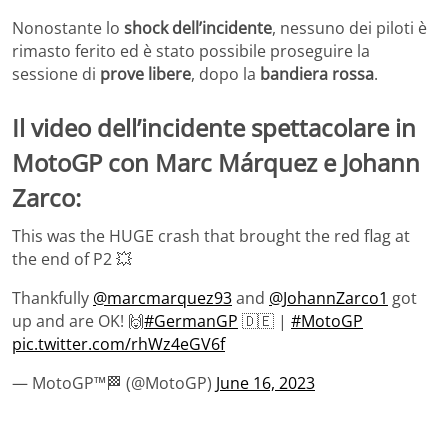
Nonostante lo
shock dell’incidente
, nessuno dei piloti è
rimasto ferito ed è stato possibile proseguire la
sessione di
prove libere
, dopo la
bandiera rossa
.
Il video dell’incidente spettacolare in
MotoGP con Marc Márquez e Johann
Zarco:
This was the HUGE crash that brought the red flag at
the end of P2 💥
Thankfully
@marcmarquez93
and
@JohannZarco1
got
up and are OK! 🙌
#GermanGP
🇩🇪 |
#MotoGP
pic.twitter.com/rhWz4eGV6f
— MotoGP™🏁 (@MotoGP)
June 16, 2023