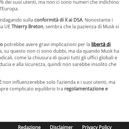
 9% dei suoi utenti, ma non ci sono numeri che indichino
l’Europa.
indagando sulla
conformità di X ai DSA
. Nonostante i
ria UE
Thierry Breton
, sembra che la pazienza di Musk si
eo
potrebbe avere gravi implicazioni per la
libertà di
opa, su questo non ci sono dubbi, ma da quando Musk ha
icali, come la chiusura di quasi tutti gli uffici globali e
fiducia e alla sicurezza, quindi non sarebbe insolito che
E
non influenzerebbe solo l’azienda e i suoi utenti, ma
pre complicato equilibrio tra
regolamentazione e
Redazione
Disclaimer
Privacy Policy