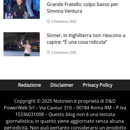
Grande Fratello: colpo basso per
Simona Ventura
3 Dicembre 2025
Sinner, in Inghilterra non riescono a
capire: ”È una cosa ridicola”
3 Dicembre 2025
Redazione
Disclaimer
Privacy Policy
Copyright © 2025 Notiziein.it proprietà di D&D
PowerWeb Srl – Via Cavour 310 – 00184 Roma RM – P.Iva
15336031008 – Questo blog non è una testata
giornalistica, in quanto viene aggiornato senza alcuna
periodicità. Non può pertanto considerarsi un prodotto