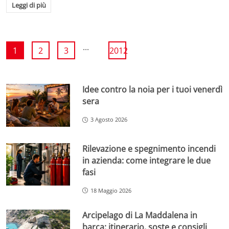
Leggi di più
...
1
2
3
2012
Idee contro la noia per i tuoi venerdì
sera
3 Agosto 2026
Rilevazione e spegnimento incendi
in azienda: come integrare le due
fasi
18 Maggio 2026
Arcipelago di La Maddalena in
barca: itinerario, soste e consigli