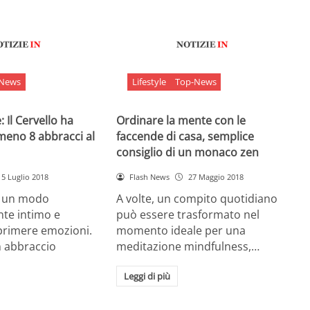
-News
Lifestyle
Top-News
 Il Cervello ha
Ordinare la mente con le
meno 8 abbracci al
faccende di casa, semplice
consiglio di un monaco zen
5 Luglio 2018
Flash News
27 Maggio 2018
è un modo
A volte, un compito quotidiano
nte intimo e
può essere trasformato nel
sprimere emozioni.
momento ideale per una
n abbraccio
meditazione mindfulness,…
Leggi di più