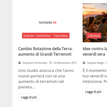
Scienze / Ambiente
Top-News
Lifestyle
Cambio Rotazione della Terra:
Idee contro la
aumento di Grandi Terremoti
venerdì sera
Giovanni Fortunato
23 Novembre 2017
Sophia Allegri
Uno studio assicura che l'anno
È il momento 
nuovo porterà con se una
tuo venerdì s
aumento di terremoti nel
intenzione. 
pianeta.…
Leggi di più
Leggi di più