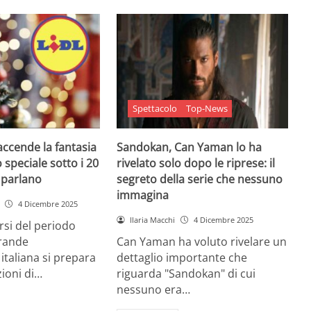
Spettacolo
Top-News
 accende la fantasia
Sandokan, Can Yaman lo ha
 speciale sotto i 20
rivelato solo dopo le riprese: il
e parlano
segreto della serie che nessuno
immagina
4 Dicembre 2025
Ilaria Macchi
4 Dicembre 2025
arsi del periodo
grande
Can Yaman ha voluto rivelare un
 italiana si prepara
dettaglio importante che
zioni di…
riguarda "Sandokan" di cui
nessuno era…