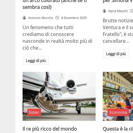
un arco colorato (anche se ti
per Simona V
sembra così)
Ilaria Macchi
Antonio Murolo
4 Dicembre 2025
Brutte notizi
Un fenomeno che tutti
Ventura e il 
crediamo di conoscere
Fratello", è s
nasconde in realtà molto più di
cancellare…
ciò che…
Leggi di più
Leggi di più
Esteri
Economia
Il re più ricco del mondo
Questa è la ci