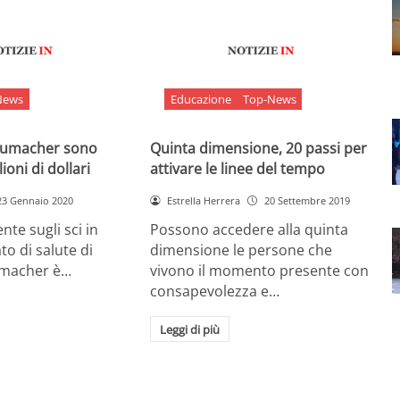
News
Educazione
Top-News
chumacher sono
Quinta dimensione, 20 passi per
ioni di dollari
attivare le linee del tempo
23 Gennaio 2020
Estrella Herrera
20 Settembre 2019
nte sugli sci in
Possono accedere alla quinta
ato di salute di
dimensione le persone che
umacher è…
vivono il momento presente con
consapevolezza e…
Leggi di più