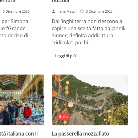
entura
ridicola”
3 Dicembre 2025
Ilaria Macchi
3 Dicembre 2025
e per Simona
Dall'Inghilterra non riescono a
suo "Grande
capire una scelta fatta da Jannik
tato deciso di
Sinner, definita addirittura
"ridicola", pochi…
Leggi di più
Italia
ttà italiana con il
La passerella mozzafiato