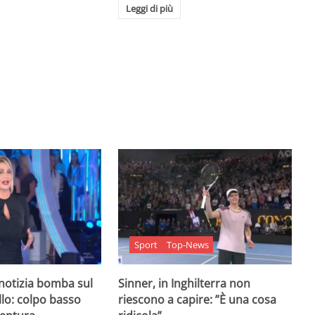
Leggi di più
Sport
Top-News
 notizia bomba sul
Sinner, in Inghilterra non
lo: colpo basso
riescono a capire: ”È una cosa