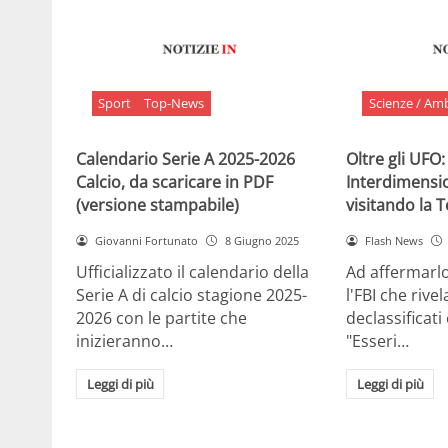
Sport
Top-News
Scienze / Am
Calendario Serie A 2025-2026
Oltre gli UFO:
Calcio, da scaricare in PDF
Interdimensi
(versione stampabile)
visitando la 
Giovanni Fortunato
8 Giugno 2025
Flash News
Ufficializzato il calendario della
Ad affermarl
Serie A di calcio stagione 2025-
l'FBI che rivela
2026 con le partite che
declassificati
inizieranno…
"Esseri…
Leggi di più
Leggi di più