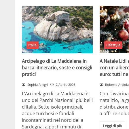
Italia
Lifestyle
Arcipelago di La Maddalena in
A Natale Lidl
barca: itinerario, soste e consigli
con un albero
pratici
euro: tutti n
Sophia Allegri
2 Aprile 2026
Roberto Arciola
L’Arcipelago di La Maddalena è
Con l’avvicin
uno dei Parchi Nazionali più belli
natalizio, la 
d’Italia. Sette isole principali,
distribuzione
acque turchesi e fondali
a offrire solu
incontaminati nel nord della
Leggi di più
Sardegna, a pochi minuti di