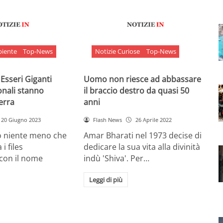
biente
Top-News
Notizie Curiose
Top-News
 Esseri Giganti
Uomo non riesce ad abbassare
onali stanno
il braccio destro da quasi 50
Terra
anni
20 Giugno 2023
Flash News
26 Aprile 2022
o niente meno che
Amar Bharati nel 1973 decise di
 i files
dedicare la sua vita alla divinità
 con il nome
indù 'Shiva'. Per…
Leggi di più