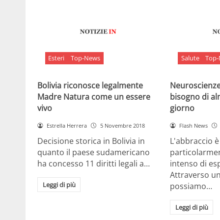
Esteri
Top-News
Salute
Top
Bolivia riconosce legalmente
Neuroscienze:
Madre Natura come un essere
bisogno di al
vivo
giorno
Estrella Herrera
5 Novembre 2018
Flash News
Decisione storica in Bolivia in
L'abbraccio 
quanto il paese sudamericano
particolarme
ha concesso 11 diritti legali a…
intenso di e
Attraverso u
Leggi di più
possiamo…
Leggi di più