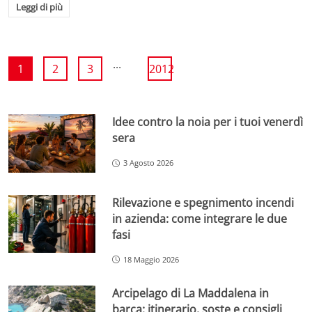
Leggi di più
...
1
2
3
2012
Idee contro la noia per i tuoi venerdì
sera
3 Agosto 2026
Rilevazione e spegnimento incendi
in azienda: come integrare le due
fasi
18 Maggio 2026
Arcipelago di La Maddalena in
barca: itinerario, soste e consigli