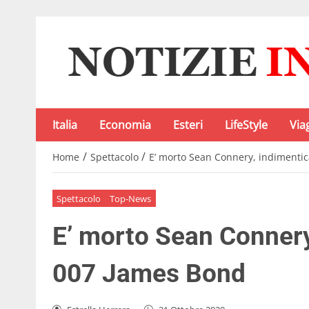
Italia
Economia
Esteri
LifeStyle
Via
/
/
Home
Spettacolo
E’ morto Sean Connery, indimenti
Spettacolo
Top-News
E’ morto Sean Connery
007 James Bond