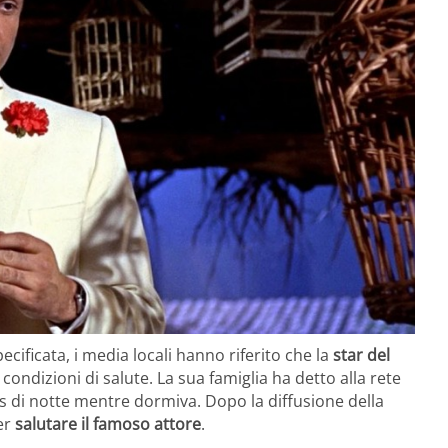
ecificata, i media locali hanno riferito che la
star del
ondizioni di salute. La sua famiglia ha detto alla rete
 di notte mentre dormiva. Dopo la diffusione della
per
salutare il famoso attore
.