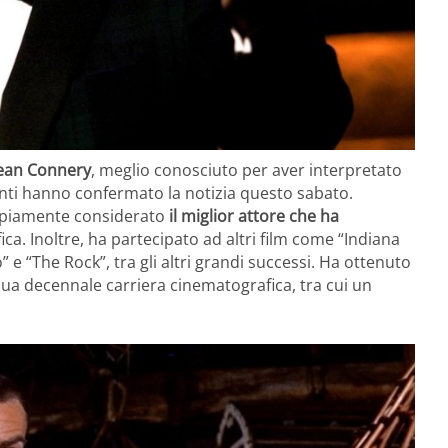
ean Connery
, meglio conosciuto per aver interpretato
arenti hanno confermato la notizia questo sabato.
ampiamente considerato
il miglior attore che ha
ca. Inoltre, ha partecipato ad altri film come “Indiana
o” e “The Rock”, tra gli altri grandi successi. Ha ottenuto
ua decennale carriera cinematografica, tra cui un