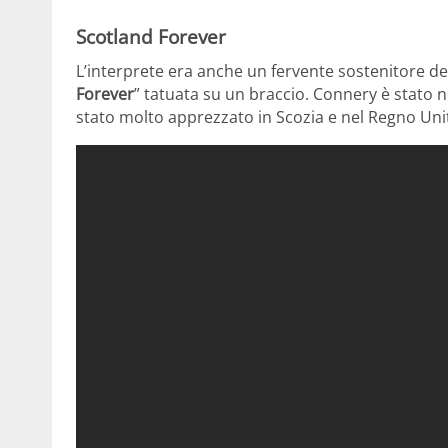
Scotland Forever
L’interprete era anche un fervente sostenitore de
Forever
” tatuata su un braccio. Connery è stato n
stato molto apprezzato in Scozia e nel Regno Uni