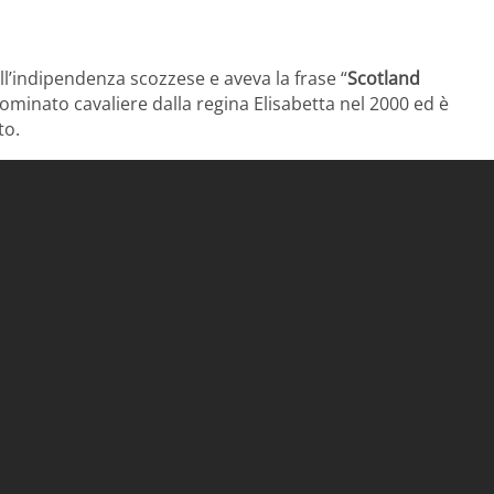
ll’indipendenza scozzese e aveva la frase “
Scotland
ominato cavaliere dalla regina Elisabetta nel 2000 ed è
to.