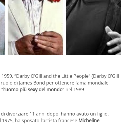
l 1959, “Darby O’Gill and the Little People” (Darby O’Gill
e il ruolo di James Bond per ottenere fama mondiale.
 “
l’uomo più sexy del mondo
” nel 1989.
di divorziare 11 anni dopo, hanno avuto un figlio,
l 1975, ha sposato l’artista francese
Micheline