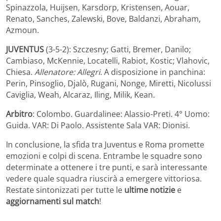
Spinazzola, Huijsen, Karsdorp, Kristensen, Aouar,
Renato, Sanches, Zalewski, Bove, Baldanzi, Abraham,
Azmoun.
JUVENTUS
(3-5-2): Szczesny; Gatti, Bremer, Danilo;
Cambiaso, McKennie, Locatelli, Rabiot, Kostic; Vlahovic,
Chiesa.
Allenatore: Allegri
. A disposizione in panchina:
Perin, Pinsoglio, Djalò, Rugani, Nonge, Miretti, Nicolussi
Caviglia, Weah, Alcaraz, Iling, Milik, Kean.
Arbitro
: Colombo. Guardalinee: Alassio-Preti. 4° Uomo:
Guida. VAR: Di Paolo. Assistente Sala VAR: Dionisi.
In conclusione, la sfida tra Juventus e Roma promette
emozioni e colpi di scena. Entrambe le squadre sono
determinate a ottenere i tre punti, e sarà interessante
vedere quale squadra riuscirà a emergere vittoriosa.
Restate sintonizzati per tutte le
ultime notizie
e
aggiornamenti sul match
!