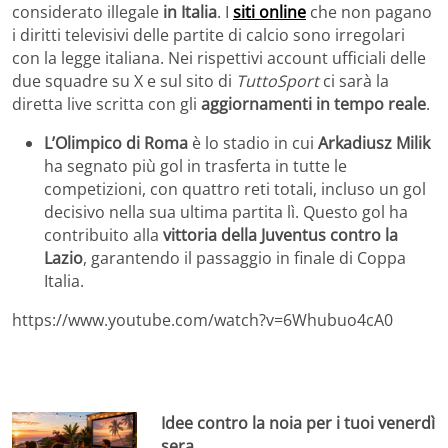
considerato illegale
in Italia
. I
siti online
che non pagano
i diritti televisivi delle partite di calcio sono irregolari
con la legge italiana. Nei rispettivi account ufficiali delle
due squadre su X e sul sito di
TuttoSport
ci sarà la
diretta live scritta con gli
aggiornamenti in tempo reale
.
L’Olimpico di Roma
è lo stadio in cui
Arkadiusz Milik
ha segnato più gol in trasferta in tutte le
competizioni, con quattro reti totali, incluso un gol
decisivo nella sua ultima partita lì. Questo gol ha
contribuito alla
vittoria della Juventus contro la
Lazio
, garantendo il passaggio in finale di Coppa
Italia.
https://www.youtube.com/watch?v=6Whubuo4cA0
Idee contro la noia per i tuoi venerdì
sera