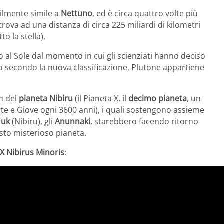
ilmente simile a
Nettuno
, ed è circa quattro volte più
trova ad una distanza di circa 225 miliardi di kilometri
o la stella).
 al Sole dal momento in cui gli scienziati hanno deciso
to secondo la nuova classificazione, Plutone appartiene
an del
pianeta Nibiru
(il Pianeta X, il
decimo pianeta
, un
arte e Giove ogni 3600 anni), i quali sostengono assieme
duk
(Nibiru), gli
Anunnaki
, starebbero facendo ritorno
esto misterioso pianeta.
X Nibirus Minoris
: