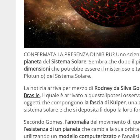
CONFERMATA LA PRESENZA DI NIBIRU? Uno scienzia
pianeta
del
Sistema Solare
. Sembra che dopo il p
dimensioni
che potrebbe essere il misterioso e t
Plotunio) del Sistema Solare.
La notizia arriva per mezzo di
Rodney da Silva G
Brasile
, il quale è arrivato a questa ipotesi oss
oggetti che compongono
la fascia di Kuiper
, una 
sistema solare e che si deposita lì dopo la loro f
Secondo Gomes, l’
anomalia
del movimento di ques
l’
esistenza di un pianeta
che cambia la sua orbita c
utilizzando un
modello computerizzato
e l’analis