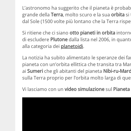
L’astronomo ha suggerito che il pianeta è probab
grande della
Terra
, molto scuro e la sua
orbita
si 
dal Sole (1500 volte più lontano che la Terra rispett
Si ritiene che ci siano
otto pianeti in orbita
intorno
di escludere
Plutone
dalla lista nel 2006, in quan
alla categoria dei
planetoidi
.
La notizia ha subito alimentato le speranze dei f
pianeta con un’orbita ellittica che transita tra M
ai
Sumeri
che gli abitanti del pianeta
Nibi-ru-Mar
sulla Terra proprio per l’orbita molto larga di qu
Vi lasciamo con un
video simulazione
sul
Pianeta 