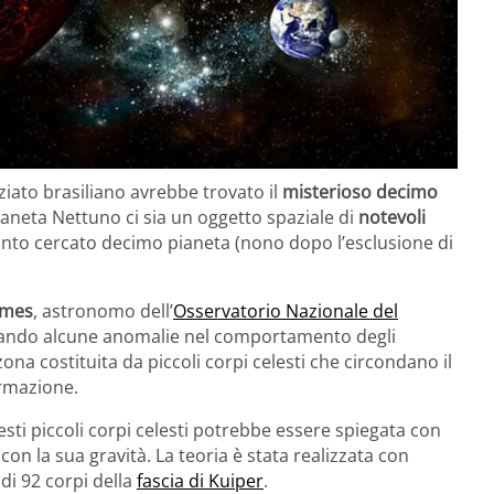
to brasiliano avrebbe trovato il
misterioso decimo
ianeta Nettuno ci sia un oggetto spaziale di
notevoli
anto cercato decimo pianeta (nono dopo l’esclusione di
omes
, astronomo dell’
Osservatorio Nazionale del
ervando alcune anomalie nel comportamento degli
zona costituita da piccoli corpi celesti che circondano il
ormazione.
ti piccoli corpi celesti potrebbe essere spiegata con
on la sua gravità. La teoria è stata realizzata con
i di 92 corpi della
fascia di Kuiper
.