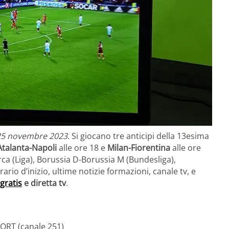
25 novembre 2023
. Si giocano tre anticipi della 13esima
Atalanta-Napoli
alle ore 18 e
Milan-Fiorentina
alle ore
rca (Liga), Borussia D-Borussia M (Bundesliga),
rio d’inizio, ultime notizie formazioni, canale tv, e
gratis
e diretta tv
.
ORT (canale 251)