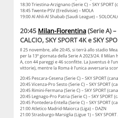
18:30 Triestina-Arzignano (Serie C) – SKY SPORT (
18:45 Twente-PSV (Eredivisie) – MOLA
19:00 Al Ahli-Al Shabab (Saudi League) – SOLOCAL
20:45
Milan-Fiorentina
(Serie A)
CALCIO, SKY SPORT 4K e SKY SPOR
Il 25 novembre, alle 20:45, si terrà allo stadio Mea
per la 13ª giornata della Serie A 2023/24. Il Milan 
A, con 44 pareggi e 46 sconfitte. La Juventus è l’u
vittorie), mentre la Roma è l’unica avversaria sconf
20:45 Pescara-Cesena (Serie C) – SKY SPORT (cana
20:45 Vicenza-Pro Sesto (Serie C) – SKY SPORT (ca
20:45 Rimini-Fermana (Serie C) – SKY SPORT (cana
20:45 Legnago-Pro Patria (Serie C) – SKY SPORT (c
20:45 Pontedera-Entella (Serie C) – SKY SPORT (ca
21:00 Atletico Madrid-Maiorca (Liga) – DAZN
21:00 Strasburgo-Marsiglia (Ligue 1) – SKY SPOR