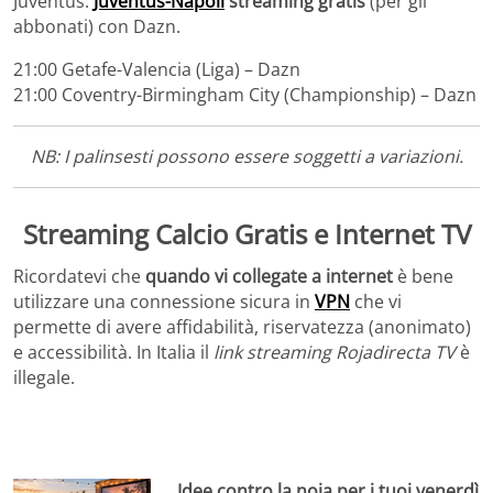
Juventus.
Juventus-Napoli
streaming gratis
(per gli
abbonati) con Dazn.
21:00 Getafe-Valencia (Liga) – Dazn
21:00 Coventry-Birmingham City (Championship) – Dazn
NB: I palinsesti possono essere soggetti a variazioni.
Streaming Calcio Gratis e Internet TV
Ricordatevi che
quando vi collegate a internet
è bene
utilizzare una connessione sicura in
VPN
che vi
permette di avere affidabilità, riservatezza (anonimato)
e accessibilità. In Italia il
link streaming Rojadirecta TV
è
illegale.
Idee contro la noia per i tuoi venerdì