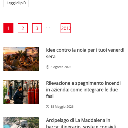
Leggi di più
...
1
2
3
2012
Idee contro la noia per i tuoi venerdì
sera
3 Agosto 2026
Rilevazione e spegnimento incendi
in azienda: come integrare le due
fasi
18 Maggio 2026
Arcipelago di La Maddalena in
barca: itinerario, soste e consigli