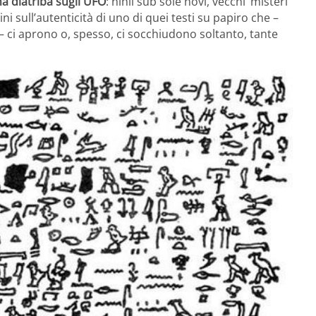
 diatriba sugli UFO
: nihil sub sole novi, vecchi ‘misteri’
i sull’autenticità di uno di quei testi su papiro che –
i – ci aprono o, spesso, ci socchiudono soltanto, tante