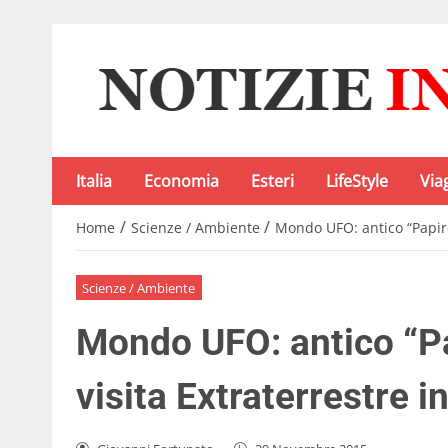
Italia
Economia
Esteri
LifeStyle
Via
/
/
Home
Scienze / Ambiente
Mondo UFO: antico “Papiro 
Scienze / Ambiente
Mondo UFO: antico “Pap
visita Extraterrestre i