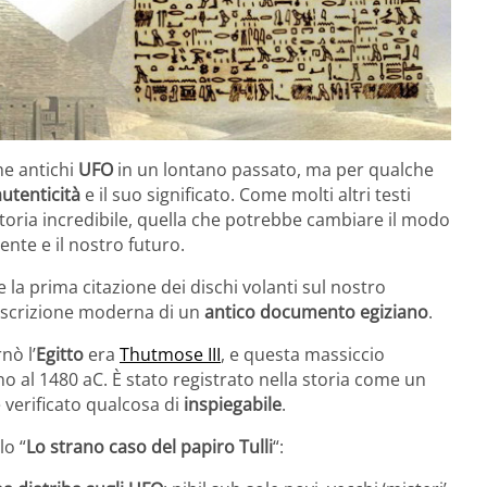
he antichi
UFO
in un lontano passato, ma per qualche
autenticità
e il suo significato. Come molti altri testi
oria incredibile, quella che potrebbe cambiare il modo
ente e il nostro futuro.
 la prima citazione dei dischi volanti sul nostro
ascrizione moderna di un
antico documento egiziano
.
nò l’
Egitto
era
Thutmose III
, e questa massiccio
o al 1480 aC. È stato registrato nella storia come un
 verificato qualcosa di
inspiegabile
.
lo “
Lo strano caso del papiro Tulli
“: