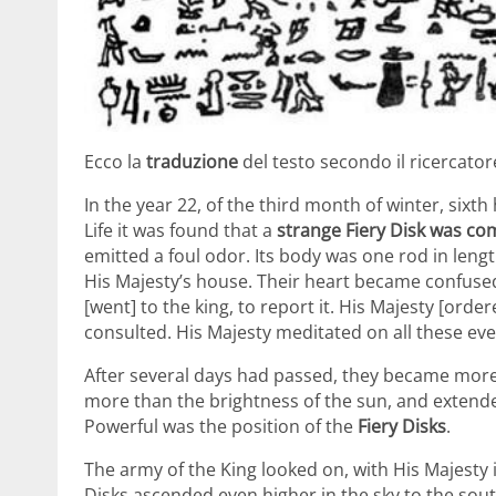
Ecco la
traduzione
del testo secondo il ricercator
In the year 22, of the third month of winter, sixt
Life it was found that a
strange Fiery Disk was com
emitted a foul odor. Its body was one rod in lengt
His Majesty’s house. Their heart became confused 
[went] to the king, to report it. His Majesty [order
consulted. His Majesty meditated on all these ev
After several days had passed, they became more
more than the brightness of the sun, and extended
Powerful was the position of the
Fiery Disks
.
The army of the King looked on, with His Majesty 
Disks ascended even higher in the sky to the sout