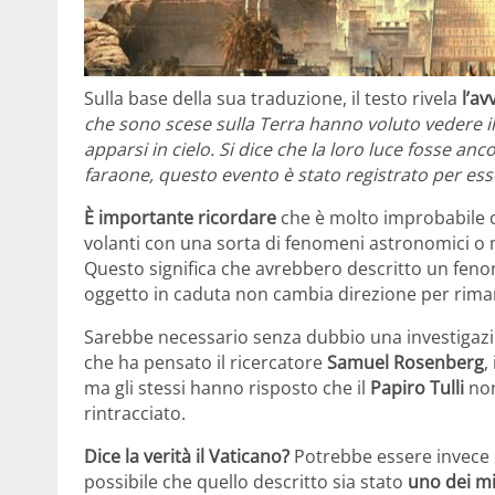
Sulla base della sua traduzione, il testo rivela
l’av
che sono scese sulla Terra hanno voluto vedere il
apparsi in cielo. Si dice che la loro luce fosse an
faraone, questo evento è stato registrato per es
È importante ricordare
che è molto improbabile c
volanti con una sorta di fenomeni astronomici o 
Questo significa che avrebbero descritto un fe
oggetto in caduta non cambia direzione per riman
Sarebbe necessario senza dubbio una investigaz
che ha pensato il ricercatore
Samuel Rosenberg
,
ma gli stessi hanno risposto che il
Papiro Tulli
non
rintracciato.
Dice la verità il Vaticano?
Potrebbe essere invece c
possibile che quello descritto sia stato
uno dei mi