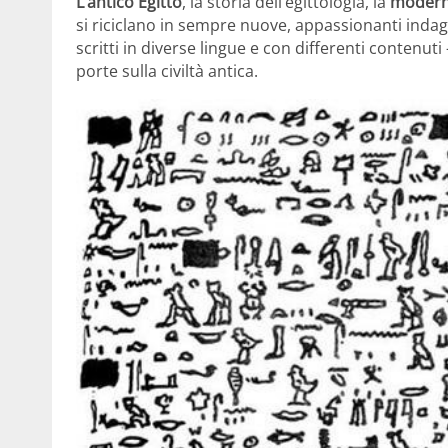
L’antico Egitto
, la storia dell’egittologia, la
moderna
si riciclano in sempre nuove, appassionanti indagin
scritti in diverse lingue e con differenti contenut
porte sulla civiltà antica.