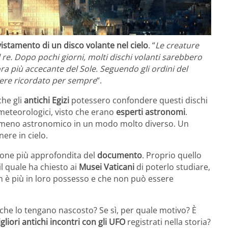
vistamento di un disco volante nel cielo
. “
Le creature
 re. Dopo pochi giorni, molti dischi volanti sarebbero
cora più accecante del Sole. Seguendo gli ordini del
sere ricordato per sempre
“.
he gli
antichi Egizi
potessero confondere questi dischi
meteorologici, visto che erano
esperti astronomi
.
nomeno astronomico in un modo molto diverso. Un
ere in cielo.
ione più approfondita del
documento
. Proprio quello
 il quale ha chiesto ai
Musei Vaticani
di poterlo studiare,
 è più in loro possesso e che non può essere
he lo tengano nascosto? Se sì, per quale motivo? È
gliori antichi incontri con gli UFO
registrati nella storia?