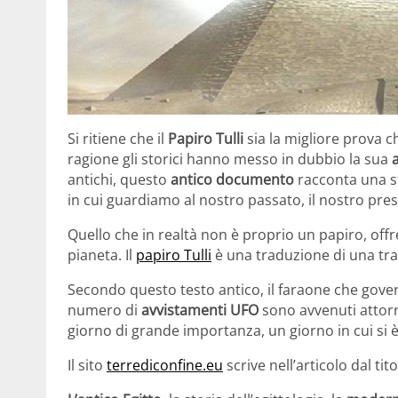
Si ritiene che il
Papiro Tulli
sia la migliore prova c
ragione gli storici hanno messo in dubbio la sua
antichi, questo
antico documento
racconta una st
in cui guardiamo al nostro passato, il nostro pres
Quello che in realtà non è proprio un papiro, offre
pianeta. Il
papiro Tulli
è una traduzione di una tr
Secondo questo testo antico, il faraone che gover
numero di
avvistamenti UFO
sono avvenuti attorn
giorno di grande importanza, un giorno in cui si è
Il sito
terrediconfine.eu
scrive nell’articolo dal tito