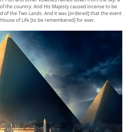
of the country. And His Majesty caused incense to be
 of the Two Lands. And it was [ordered] that the event
e House of Life [to be remembered] for ever.