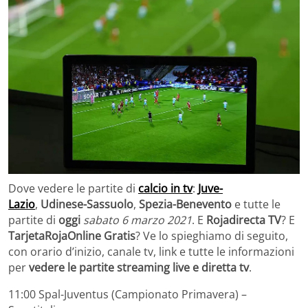
Dove vedere le partite di
calcio in tv
:
Juve-
Lazio
,
Udinese-Sassuolo
,
Spezia-Benevento
e tutte le
partite di
oggi
sabato 6 marzo 2021
. E
Rojadirecta TV
? E
TarjetaRojaOnline Gratis
? Ve lo spieghiamo di seguito,
con orario d’inizio, canale tv, link e tutte le informazioni
per
vedere le partite streaming live e diretta tv
.
11:00 Spal-Juventus (Campionato Primavera) –