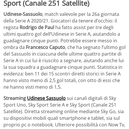
Sport (Canale 251 Satellite)
Udinese-Sassuolo
, match valevole per la 26a giornata
della Serie A 2020/21. Giocatori da tenere d’occhio: il
regista
Rodrigo de Paul
ha fatto assist per tre degli
ultimi quattro gol dell’Udinese in Serie A, aiutandolo a
guadagnare cinque punti. Potrebbe essere messo in
ombra da
Francesco Caputo
, che ha segnato l’ultimo gol
del Sassuolo in ciascuna delle ultime quattro partite di
Serie A in cui lui è riuscito a segnare, aiutando anche lui
la sua squadra a guadagnare cinque punti. Statistica in
evidenza: ben 11 dei 15 scontri diretti storici in Serie A
hanno visto meno di 2,5 gol totali, con otto di essi che
ne hanno visti meno di 1,5.
Streaming
Udinese Sassuolo
sui canali digitali di Sky
Sport Uno, Sky Sport Serie A e Sky Sport (Canale 251
Satellite). Diretta streaming online mediante Sky Go, sia
su dispositivi mobili quali smartphone e tablet, sia sul
proprio pc o notebook. Ulteriore possibilità con Now Tv,