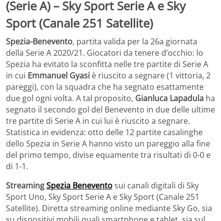
(Serie A) – Sky Sport Serie A e Sky
Sport (Canale 251 Satellite)
Spezia-Benevento
, partita valida per la 26a giornata
della Serie A 2020/21. Giocatori da tenere d’occhio: lo
Spezia ha evitato la sconfitta nelle tre partite di Serie A
in cui
Emmanuel Gyasi
è riuscito a segnare (1 vittoria, 2
pareggi), con la squadra che ha segnato esattamente
due gol ogni volta. A tal proposito,
Gianluca Lapadula
ha
segnato il secondo gol del Benevento in due delle ultime
tre partite di Serie A in cui lui è riuscito a segnare.
Statistica in evidenza: otto delle 12 partite casalinghe
dello Spezia in Serie A hanno visto un pareggio alla fine
del primo tempo, divise equamente tra risultati di 0-0 e
di 1-1.
Streaming
Spezia Benevento
sui canali digitali di Sky
Sport Uno, Sky Sport Serie A e Sky Sport (Canale 251
Satellite). Diretta streaming online mediante Sky Go, sia
su dispositivi mobili quali smartphone e tablet, sia sul