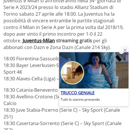
Juventus e Milan si affronteranno nella 34ª giornata di
Serie A 2023/24 presso lo stadio Allianz Stadium di
Torino sabato 27 aprile alle 18:00. La Juventus ha la
possibilità di vincere entrambe le partite stagionali
contro il Milan in Serie A per la prima volta dal 2018/19,
dopo aver vinto il primo incontro per 1-0 il 22
ottobre.
Juventus-Milan
streaming gratis
per gli
abbonati con Dazn e Zona Dazn (Canale 214 Sky).
18:00 Fiorentina-Sassuolo (Serie A Femminile) – Dazn
18:30 Bayer Leverkusen-Stoccarda (Bundesliga) – Sky
Sport 4K
18:30 Alaves-Celta (Liga) – Dazn
18:30 Catania-Benevento (Serie C) – Sky Sport Uno
TRUCCO GENIALE
18:30 Avellino-Crotone (Serie C) – Rai Sport e Sky Sport
Tutti lo stanno provando
Calcio
18:30 Juve Stabia-Picerno (Serie C) – Sky Sport (Canale
251)
18:30 Casertana-Sorrento (Serie C) – Sky Sport (Canale