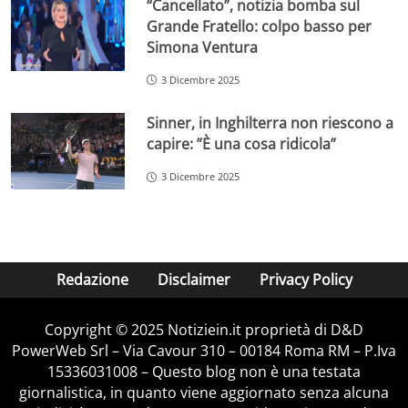
“Cancellato”, notizia bomba sul
Grande Fratello: colpo basso per
Simona Ventura
3 Dicembre 2025
Sinner, in Inghilterra non riescono a
capire: ”È una cosa ridicola”
3 Dicembre 2025
Redazione
Disclaimer
Privacy Policy
Copyright © 2025 Notiziein.it proprietà di D&D
PowerWeb Srl – Via Cavour 310 – 00184 Roma RM – P.Iva
15336031008 – Questo blog non è una testata
giornalistica, in quanto viene aggiornato senza alcuna