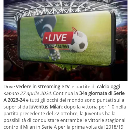
Dove
vedere in streaming e tv
le partite di
calcio oggi
sabato 27 aprile 2024
. Continua la
34a giornata di Serie
A 2023-24
e tutti gli occhi del mondo sono puntati sulla
super sfida
Juventus-Milan
: dopo la vittoria per 1-0 nella
partita precedente del 22 ottobre, la Juventus ha la
possibilità di conquistare entrambe le vittorie stagionali
contro il Milan in Serie A per la prima volta dal 2018/19